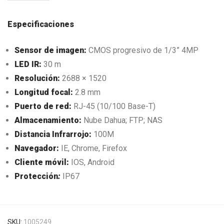
Especificaciones
Sensor de imagen:
CMOS progresivo de 1/3” 4MP
LED IR:
30 m
Resolución:
2688 × 1520
Longitud focal:
2.8 mm
Puerto de red:
RJ-45 (10/100 Base-T)
Almacenamiento:
Nube Dahua; FTP; NAS
Distancia Infrarrojo:
100M
Navegador:
IE, Chrome, Firefox
Cliente móvil:
IOS, Android
Protección
:
IP67
SKU:
1005249