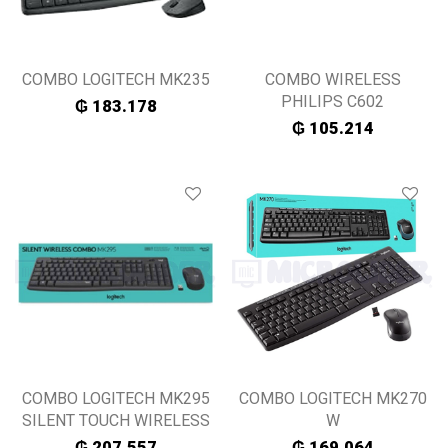
COMBO LOGITECH MK235
COMBO WIRELESS
PHILIPS C602
₲
183.178
₲
105.214
COMBO LOGITECH MK295
COMBO LOGITECH MK270
SILENT TOUCH WIRELESS
W
₲
207.557
₲
169.064