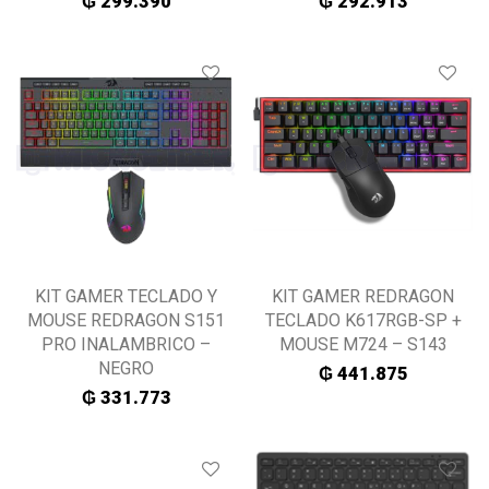
₲
299.390
₲
292.913
KIT GAMER TECLADO Y
KIT GAMER REDRAGON
MOUSE REDRAGON S151
TECLADO K617RGB-SP +
PRO INALAMBRICO –
MOUSE M724 – S143
NEGRO
₲
441.875
₲
331.773