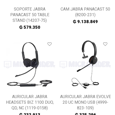
SOPORTE JABRA
CAM JABRA PANACAST 50
PANACAST 50 TABLE
(8200-231)
STAND (14207-75)
₲
9.138.849
₲
579.350
AURICULAR JABRA
AURICULAR JABRA EVOLVE
HEADSETS BIZ 1100 DUO,
20 UC MONO USB (4999-
QD, NC (1119-0158)
823-109)
₲
232.913
₲
325.296